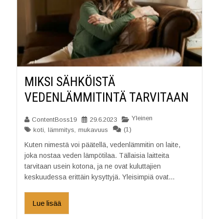
MIKSI SÄHKÖISTÄ
VEDENLÄMMITINTÄ TARVITAAN
Yleinen
ContentBoss19
29.6.2023
(1)
koti
,
lämmitys
,
mukavuus
Kuten nimestä voi päätellä, vedenlämmitin on laite,
joka nostaa veden lämpötilaa. Tällaisia laitteita
tarvitaan usein kotona, ja ne ovat kuluttajien
keskuudessa erittäin kysyttyjä. Yleisimpiä ovat...
Lue lisää