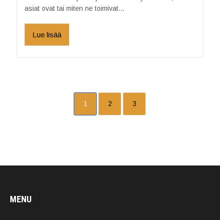
asiat ovat tai miten ne toimivat...
Lue lisää
1
2
3
MENU