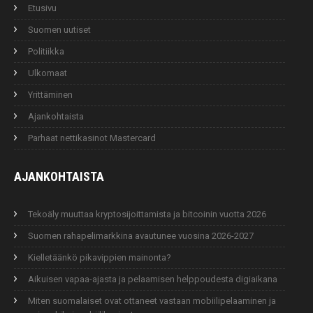
Etusivu
Suomen uutiset
Politiikka
Ulkomaat
Yrittäminen
Ajankohtaista
Parhaat nettikasinot Mastercard
AJANKOHTAISTA
Tekoäly muuttaa kryptosijoittamista ja bitcoinin vuotta 2026
Suomen rahapelimarkkina avautunee vuosina 2026-2027
Kielletäänkö pikavippien mainonta?
Aikuisen vapaa-ajasta ja pelaamisen helppoudesta digiaikana
Miten suomalaiset ovat ottaneet vastaan mobiilipelaaminen ja