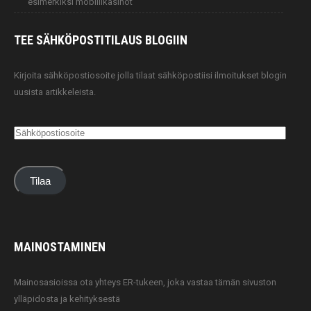
esimerkiksi mobiilikasinot
TEE SÄHKÖPOSTITILAUS
BLOGIIN
Kirjoita sähköpostiosoite jolla tilaat sähköpostiisi ilmoitukset blogin
uusista artikkeleista.
Sähköpostiosoite
Tilaa
MAINOSTAMINEN
Mainosasioissa ota yhteys ER-tukeen, joka vastaa tämän sivuston
ylläpidosta ja kehityksestä