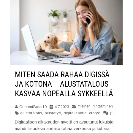
MITEN SAADA RAHAA DIGISSÄ
JA KOTONA – ALUSTATALOUS
KASVAA NOPEALLA SYKKEELLÄ
Yleinen
Yrittäminen
ContentBoss19
4.7.2023
,
(1)
alustatalous
,
alustatyö
,
digitalisaatio
,
etätyö
Digitaalisen aikakauden myötä on avautunut lukuisia
mahdollisuuksia ansaita rahaa verkossa ja kotona