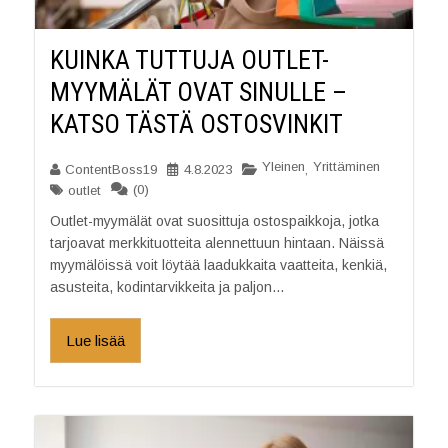
KUINKA TUTTUJA OUTLET-
MYYMÄLÄT OVAT SINULLE –
KATSO TÄSTÄ OSTOSVINKIT
Yleinen
Yrittäminen
ContentBoss19
4.8.2023
,
(0)
outlet
Outlet-myymälät ovat suosittuja ostospaikkoja, jotka
tarjoavat merkkituotteita alennettuun hintaan. Näissä
myymälöissä voit löytää laadukkaita vaatteita, kenkiä,
asusteita, kodintarvikkeita ja paljon...
Lue lisää