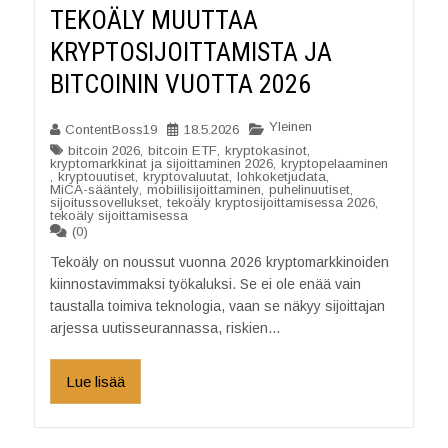
TEKOÄLY MUUTTAA
KRYPTOSIJOITTAMISTA JA
BITCOININ VUOTTA 2026
Yleinen
ContentBoss19
18.5.2026
bitcoin 2026
,
bitcoin ETF
,
kryptokasinot
,
kryptomarkkinat ja sijoittaminen 2026
,
kryptopelaaminen
,
kryptouutiset
,
kryptovaluutat
,
lohkoketjudata
,
MiCA-sääntely
,
mobiilisijoittaminen
,
puhelinuutiset
,
sijoitussovellukset
,
tekoäly kryptosijoittamisessa 2026
,
tekoäly sijoittamisessa
(0)
Tekoäly on noussut vuonna 2026 kryptomarkkinoiden
kiinnostavimmaksi työkaluksi. Se ei ole enää vain
taustalla toimiva teknologia, vaan se näkyy sijoittajan
arjessa uutisseurannassa, riskien...
Lue lisää