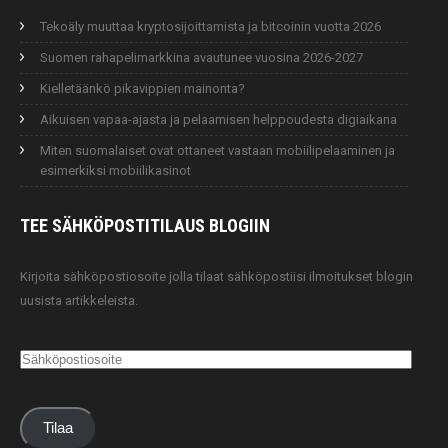
Tekoäly muuttaa kryptosijoittamista ja bitcoinin vuotta 2026
Suomen rahapelimarkkina avautunee vuosina 2026-2027
Kielletäänkö pikavippien mainonta?
Aikuisen vapaa-ajasta ja pelaamisen helppoudesta digiaikana
Miten suomalaiset ovat ottaneet vastaan mobiilipelaaminen ja
esimerkiksi mobiilikasinot
TEE SÄHKÖPOSTITILAUS
BLOGIIN
Kirjoita sähköpostiosoite jolla tilaat sähköpostiisi ilmoitukset blogin
uusista artikkeleista.
Sähköpostiosoite
Tilaa