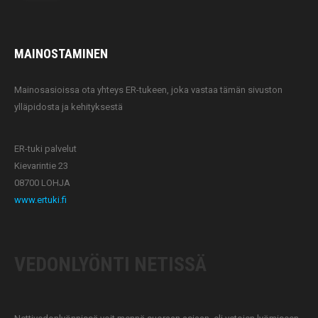
MAINOSTAMINEN
Mainosasioissa ota yhteys ER-tukeen, joka vastaa tämän sivuston
ylläpidosta ja kehityksestä
ER-tuki palvelut
Kievarintie 23
08700 LOHJA
www.ertuki.fi
VEDONLYÖNTI NETISSÄ