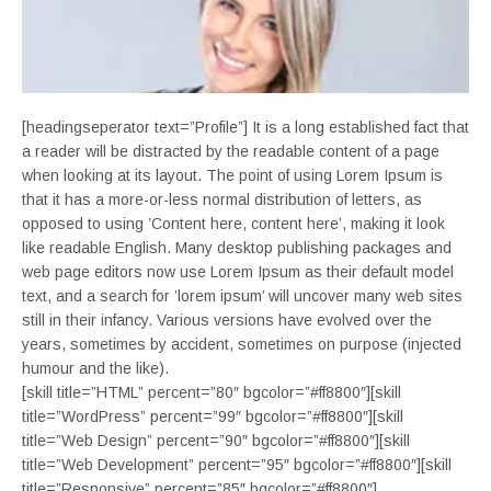
[headingseperator text=”Profile”] It is a long established fact that
a reader will be distracted by the readable content of a page
when looking at its layout. The point of using Lorem Ipsum is
that it has a more-or-less normal distribution of letters, as
opposed to using ’Content here, content here’, making it look
like readable English. Many desktop publishing packages and
web page editors now use Lorem Ipsum as their default model
text, and a search for ’lorem ipsum’ will uncover many web sites
still in their infancy. Various versions have evolved over the
years, sometimes by accident, sometimes on purpose (injected
humour and the like).
[skill title=”HTML” percent=”80″ bgcolor=”#ff8800″][skill
title=”WordPress” percent=”99″ bgcolor=”#ff8800″][skill
title=”Web Design” percent=”90″ bgcolor=”#ff8800″][skill
title=”Web Development” percent=”95″ bgcolor=”#ff8800″][skill
title=”Responsive” percent=”85″ bgcolor=”#ff8800″]