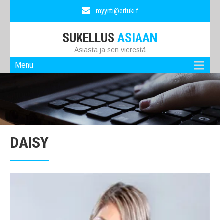
myynti@ertuki.fi
SUKELLUS
ASIAAN
Asiasta ja sen vierestä
Menu
DAISY