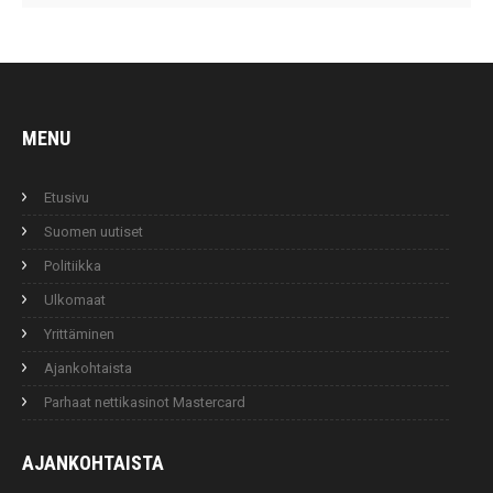
MENU
Etusivu
Suomen uutiset
Politiikka
Ulkomaat
Yrittäminen
Ajankohtaista
Parhaat nettikasinot Mastercard
AJANKOHTAISTA