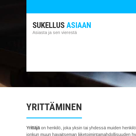
SUKELLUS
ASIAAN
Asiasta ja sen vierestä
YRITTÄMINEN
Yrittäjä
on henkilö, joka yksin tai yhdessä muiden henkilö
jonkun muun havaitseman liiketoimintamahdollisuuden hy