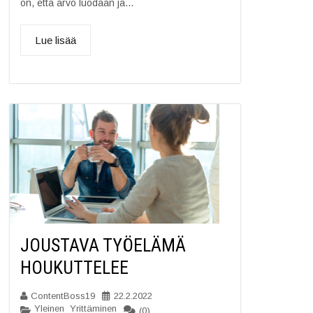
on, että arvo luodaan ja...
Lue lisää
JOUSTAVA TYÖELÄMÄ
HOUKUTTELEE
ContentBoss19
22.2.2022
Yleinen
Yrittäminen
,
(0)