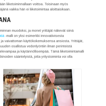
emään liiketoiminnallaan voittoa. Toisinaan myös
äjänä vaikka hän ei liiketoimintaa aloittaisikaan.
TANA
iminnan muodoksi, ja monet yrittäjät näkevät siinä
tiä
-malli on yksi esimerkki innovatiivisesta
n ja vaivattoman käyttökokemuksensa ansiosta. Yrittäjät,
isuuden osallistua vedonlyöntiin ilman perinteistä
televampaa ja käytännöllisempää. Tämä liiketoimintamalli
inoiden sääntelyistä, jotta yritystoiminta voi olla