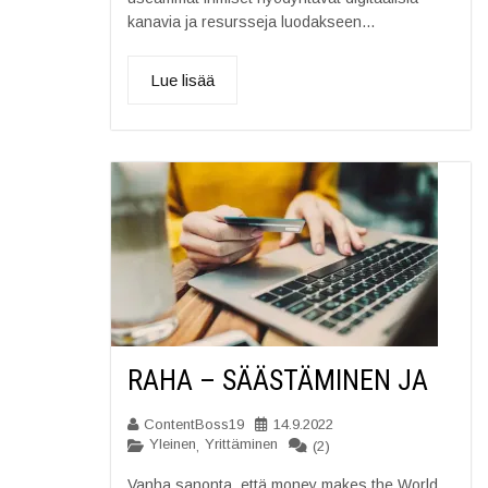
kanavia ja resursseja luodakseen...
Lue lisää
RAHA – SÄÄSTÄMINEN JA
ContentBoss19
14.9.2022
Yleinen
Yrittäminen
,
(2)
Vanha sanonta, että money makes the World