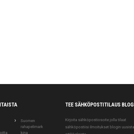
TAISTA
TEE SÄHKÖPOSTITILAUS
BLOG
Kirjoita sähköpostiosoite jolla tilaat
Suomen
rahapelimark
sähköpostiisi ilmoitukset blogin uusist
oitta
kina