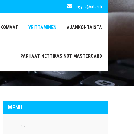
myynti@ertuki.fi
LKOMAAT
YRITTÄMINEN
AJANKOHTAISTA
PARHAAT NETTIKASINOT MASTERCARD
MENU
Etusivu