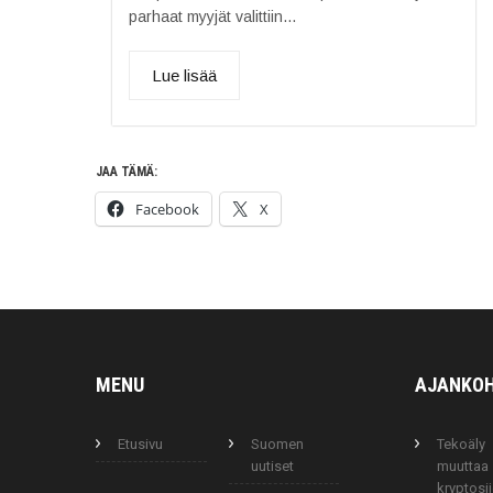
parhaat myyjät valittiin...
Lue lisää
JAA TÄMÄ:
Facebook
X
MENU
AJANKOH
Etusivu
Suomen
Tekoäly
uutiset
muuttaa
kryptosij