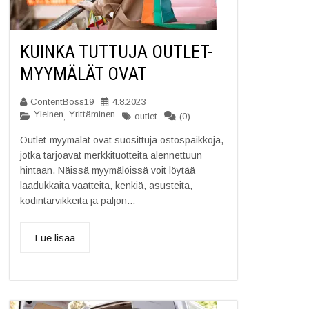
KUINKA TUTTUJA OUTLET-
MYYMÄLÄT OVAT
ContentBoss19
4.8.2023
Yleinen
Yrittäminen
,
(0)
outlet
Outlet-myymälät ovat suosittuja ostospaikkoja,
jotka tarjoavat merkkituotteita alennettuun
hintaan. Näissä myymälöissä voit löytää
laadukkaita vaatteita, kenkiä, asusteita,
kodintarvikkeita ja paljon...
Lue lisää