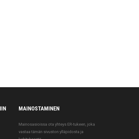
IIN
MAINOSTAMINEN
Mainosasioissa ota yhteys ER-tukeen, joka
a
vastaa tämän sivuston ylläpidosta ja