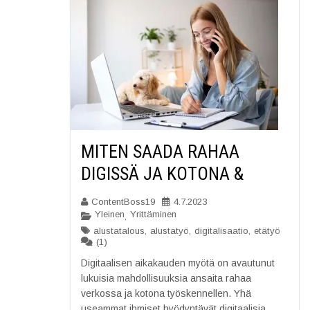
MITEN SAADA RAHAA
DIGISSÄ JA KOTONA &
ContentBoss19
4.7.2023
Yleinen
Yrittäminen
,
alustatalous
,
alustatyö
,
digitalisaatio
,
etätyö
(1)
Digitaalisen aikakauden myötä on avautunut
lukuisia mahdollisuuksia ansaita rahaa
verkossa ja kotona työskennellen. Yhä
useammat ihmiset hyödyntävät digitaalisia