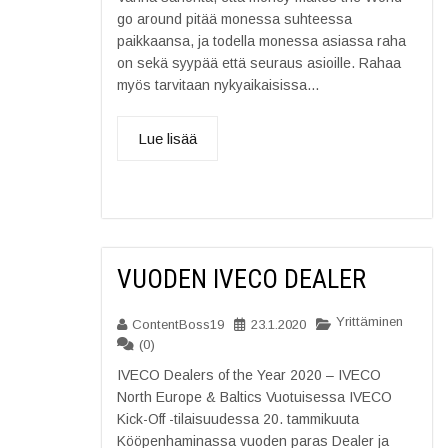
go around pitää monessa suhteessa
paikkaansa, ja todella monessa asiassa raha
on sekä syypää että seuraus asioille. Rahaa
myös tarvitaan nykyaikaisissa...
Lue lisää
VUODEN IVECO DEALER
Yrittäminen
ContentBoss19
23.1.2020
(0)
IVECO Dealers of the Year 2020 – IVECO
North Europe & Baltics Vuotuisessa IVECO
Kick-Off -tilaisuudessa 20. tammikuuta
Kööpenhaminassa vuoden paras Dealer ja