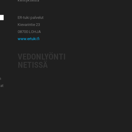
kehityksestä
ER-tuki palvelut
Kievarintie 23
08700 LOHJA
www.ertuki.fi
VEDONLYÖNTI
NETISSÄ
n
uat