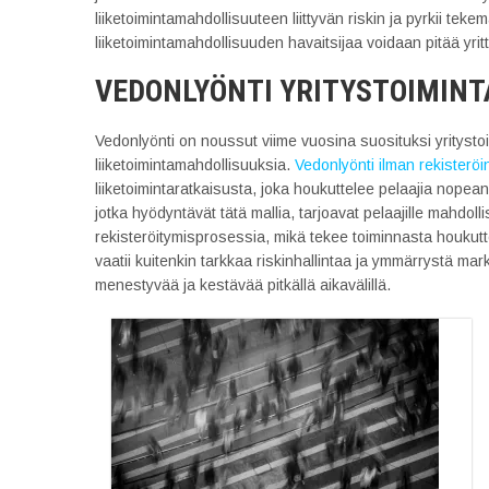
liiketoimintamahdollisuuteen liittyvän riskin ja pyrkii tek
liiketoimintamahdollisuuden havaitsijaa voidaan pitää yritt
VEDONLYÖNTI YRITYSTOIMIN
Vedonlyönti on noussut viime vuosina suosituksi yritysto
liiketoimintamahdollisuuksia.
Vedonlyönti ilman rekisteröin
liiketoimintaratkaisusta, joka houkuttelee pelaajia nopea
jotka hyödyntävät tätä mallia, tarjoavat pelaajille mahdoll
rekisteröitymisprosessia, mikä tekee toiminnasta houkut
vaatii kuitenkin tarkkaa riskinhallintaa ja ymmärrystä markk
menestyvää ja kestävää pitkällä aikavälillä.