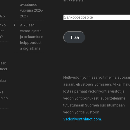
artikkeleista.
avautunee
vuosina 2026-
026
2027
Sähköpostiosoite
änkö
Aikuisen
ien
vapaa-ajasta
a?
ja pelaamisen
Tilaa
helppoudest
a digiaikana
iset
aneet
Nettivedonlyönnissä voit mennä suoraa
elaa
asiaan, eli vetojen lyömiseen. Mikäli hal
löytää parhaat vedonlyöntisivustot ja
ksi
asino
vedonlyöntibonukset, suosittelemme
tutustumaan Suomen suosituimpaan
vedonlyöntisivustoon
Vedonlyontiyhtiot.com
.