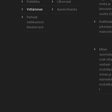
Politiikka
Ulkomaat
mista ja
bitcoinin
Yrittäminen
Ajankohtaista
vuotta 2
Parhaat
Kielletä
nettikasinot
pikavipp
Mastercard
mainont
Miten
suomala
ovat ott
vastaan
mobiilip
minen ja
esimerki
mobiilik
t