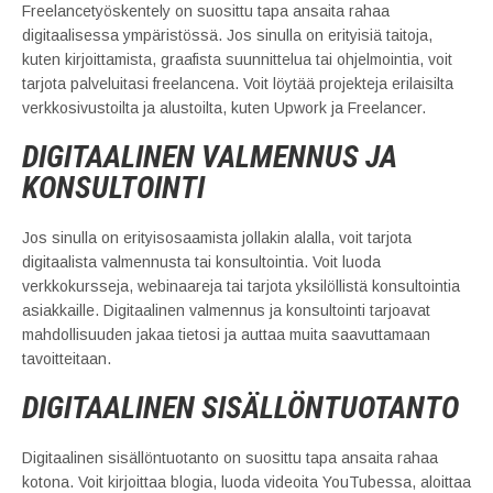
Freelancetyöskentely on suosittu tapa ansaita rahaa
digitaalisessa ympäristössä. Jos sinulla on erityisiä taitoja,
kuten kirjoittamista, graafista suunnittelua tai ohjelmointia, voit
tarjota palveluitasi freelancena. Voit löytää projekteja erilaisilta
verkkosivustoilta ja alustoilta, kuten Upwork ja Freelancer.
DIGITAALINEN VALMENNUS JA
KONSULTOINTI
Jos sinulla on erityisosaamista jollakin alalla, voit tarjota
digitaalista valmennusta tai konsultointia. Voit luoda
verkkokursseja, webinaareja tai tarjota yksilöllistä konsultointia
asiakkaille. Digitaalinen valmennus ja konsultointi tarjoavat
mahdollisuuden jakaa tietosi ja auttaa muita saavuttamaan
tavoitteitaan.
DIGITAALINEN SISÄLLÖNTUOTANTO
Digitaalinen sisällöntuotanto on suosittu tapa ansaita rahaa
kotona. Voit kirjoittaa blogia, luoda videoita YouTubessa, aloittaa