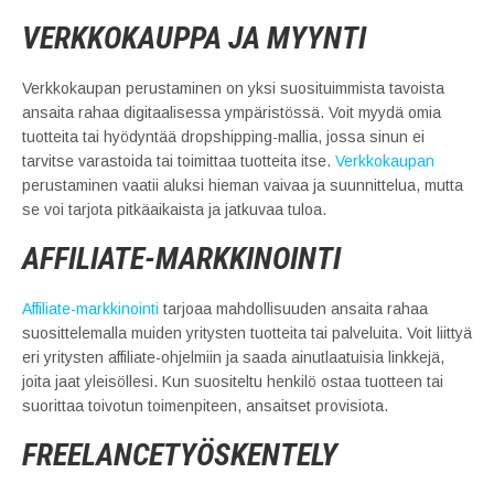
VERKKOKAUPPA JA MYYNTI
Verkkokaupan perustaminen on yksi suosituimmista tavoista
ansaita rahaa digitaalisessa ympäristössä. Voit myydä omia
tuotteita tai hyödyntää dropshipping-mallia, jossa sinun ei
tarvitse varastoida tai toimittaa tuotteita itse.
Verkkokaupan
perustaminen vaatii aluksi hieman vaivaa ja suunnittelua, mutta
se voi tarjota pitkäaikaista ja jatkuvaa tuloa.
AFFILIATE-MARKKINOINTI
Affiliate-markkinointi
tarjoaa mahdollisuuden ansaita rahaa
suosittelemalla muiden yritysten tuotteita tai palveluita. Voit liittyä
eri yritysten affiliate-ohjelmiin ja saada ainutlaatuisia linkkejä,
joita jaat yleisöllesi. Kun suositeltu henkilö ostaa tuotteen tai
suorittaa toivotun toimenpiteen, ansaitset provisiota.
FREELANCETYÖSKENTELY