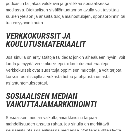
podcastin tai jakaa valokuvia ja grafiikkaa sosiaalisessa
mediassa. Digitaalisen sisällöntuotannon avulla voit tavoittaa
suuren yleisön ja ansaita tuloja mainostulojen, sponsoroinnin tai
tuotemyynnin kautta.
VERKKOKURSSIT JA
KOULUTUSMATERIAALIT
Jos sinulla on erityistaitoja tai tiedät jonkin aihealueen hyvin, voit
luoda ja myydä verkkokursseja tai koulutusmateriaaleja.
Verkkokurssit ovat suosittuja oppimisen muotoja, ja voit tarjota
kurssin osallistujille arvokasta tietoa ja ohjausta omasta
asiantuntemuksestasi.
SOSIAALISEN MEDIAN
VAIKUTTAJAMARKKINOINTI
Sosiaalisen median vaikuttajamarkkinointi tarjoaa
mahdollisuuden ansaita rahaa, jos sinulla on merkittävä
seuraajakunta sosiaalisessa mediassa. Voit tehdä yhteistyötä