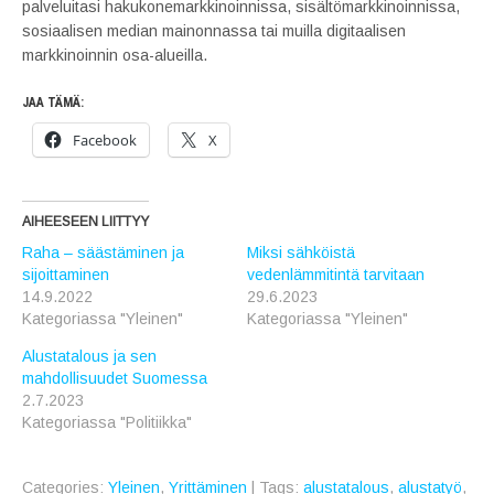
palveluitasi hakukonemarkkinoinnissa, sisältömarkkinoinnissa,
sosiaalisen median mainonnassa tai muilla digitaalisen
markkinoinnin osa-alueilla.
JAA TÄMÄ:
Facebook
X
AIHEESEEN LIITTYY
Raha – säästäminen ja
Miksi sähköistä
sijoittaminen
vedenlämmitintä tarvitaan
14.9.2022
29.6.2023
Kategoriassa "Yleinen"
Kategoriassa "Yleinen"
Alustatalous ja sen
mahdollisuudet Suomessa
2.7.2023
Kategoriassa "Politiikka"
Categories:
Yleinen
,
Yrittäminen
| Tags:
alustatalous
,
alustatyö
,