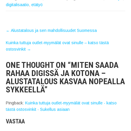
digitalisaatio
,
etätyö
POST
←
Alustatalous ja sen mahdollisuudet Suomessa
NAVIGATION
Kuinka tuttuja outlet-myymälät ovat sinulle – katso tästä
ostosvinkit
→
ONE THOUGHT ON “
MITEN SAADA
RAHAA DIGISSÄ JA KOTONA –
ALUSTATALOUS KASVAA NOPEALLA
SYKKEELLÄ
”
Pingback:
Kuinka tuttuja outlet-myymälät ovat sinulle - katso
tästä ostosvinkit - Sukellus asiaan
VASTAA