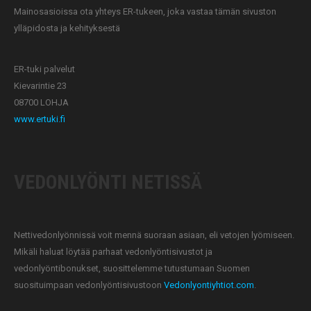
Mainosasioissa ota yhteys ER-tukeen, joka vastaa tämän sivuston
ylläpidosta ja kehityksestä
ER-tuki palvelut
Kievarintie 23
08700 LOHJA
www.ertuki.fi
VEDONLYÖNTI NETISSÄ
Nettivedonlyönnissä voit mennä suoraan asiaan, eli vetojen lyömiseen.
Mikäli haluat löytää parhaat vedonlyöntisivustot ja
vedonlyöntibonukset, suosittelemme tutustumaan Suomen
suosituimpaan vedonlyöntisivustoon
Vedonlyontiyhtiot.com
.