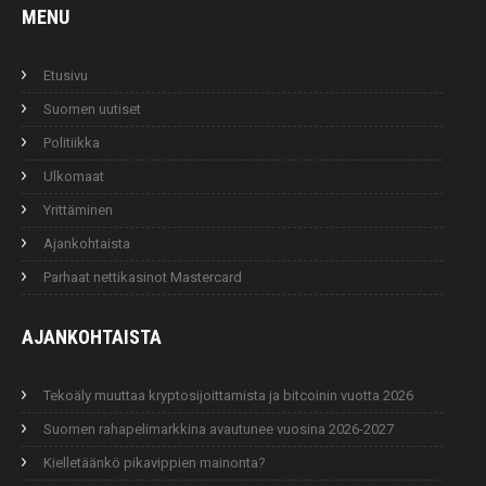
MENU
Etusivu
Suomen uutiset
Politiikka
Ulkomaat
Yrittäminen
Ajankohtaista
Parhaat nettikasinot Mastercard
AJANKOHTAISTA
Tekoäly muuttaa kryptosijoittamista ja bitcoinin vuotta 2026
Suomen rahapelimarkkina avautunee vuosina 2026-2027
Kielletäänkö pikavippien mainonta?