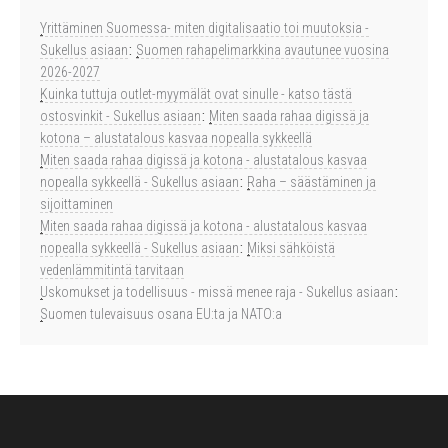
Yrittäminen Suomessa- miten digitalisaatio toi muutoksia -
Sukellus asiaan
:
Suomen rahapelimarkkina avautunee vuosina
2026-2027
Kuinka tuttuja outlet-myymälät ovat sinulle - katso tästä
ostosvinkit - Sukellus asiaan
:
Miten saada rahaa digissä ja
kotona – alustatalous kasvaa nopealla sykkeellä
Miten saada rahaa digissä ja kotona - alustatalous kasvaa
nopealla sykkeellä - Sukellus asiaan
:
Raha – säästäminen ja
sijoittaminen
Miten saada rahaa digissä ja kotona - alustatalous kasvaa
nopealla sykkeellä - Sukellus asiaan
:
Miksi sähköistä
vedenlämmitintä tarvitaan
Uskomukset ja todellisuus - missä menee raja - Sukellus asiaan
:
Suomen tulevaisuus osana EU:ta ja NATO:a