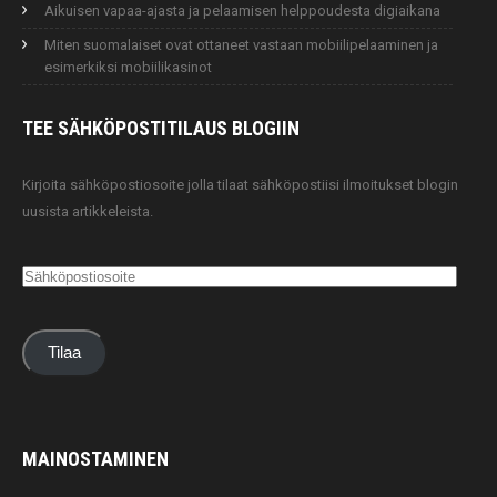
Aikuisen vapaa-ajasta ja pelaamisen helppoudesta digiaikana
Miten suomalaiset ovat ottaneet vastaan mobiilipelaaminen ja
esimerkiksi mobiilikasinot
TEE SÄHKÖPOSTITILAUS
BLOGIIN
Kirjoita sähköpostiosoite jolla tilaat sähköpostiisi ilmoitukset blogin
uusista artikkeleista.
Sähköpostiosoite
Tilaa
MAINOSTAMINEN