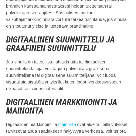
brändien kanssa mainostaaksesi heidän tuotteitaan tai
palveluitaan seuraajillesi. Sosiaalisen median
vaikuttajamarkkinoinnista voi tulla tärkeä tulonlähde, jos sinulla
on sitoutunut yleisö ja luotettava brändimaine.
DIGITAALINEN SUUNNITTELU JA
GRAAFINEN SUUNNITTELU
Jos sinulla on taiteellista lahjakkuutta tai digitaalisen
suunnittelun taitoja, voit tarjota palveluitasi graafisena
suunnittelijana tai digitaalisena suunnittelijana. Voit luoda
visuaalisia sisältöjä yrityksille, kuten logot, verkkosivustojen
ulkoasut tai mainosmateriaalit.
DIGITAALINEN MARKKINOINTI JA
MAINONTA
Digitaalinen markkinointi ja
mainonta
ovat alueita, joilla yritykset
tarvitsevat apua saadakseen näkyvyyttä verkossa. Voit tarjota