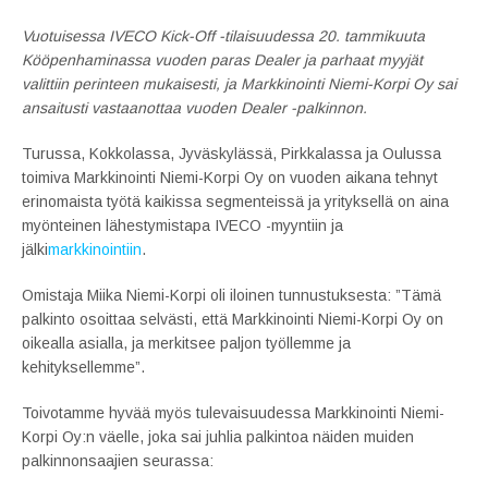
Vuotuisessa IVECO Kick-Off -tilaisuudessa 20. tammikuuta
Kööpenhaminassa vuoden paras Dealer ja parhaat myyjät
valittiin perinteen mukaisesti, ja Markkinointi Niemi-Korpi Oy sai
ansaitusti vastaanottaa vuoden Dealer -palkinnon.
Turussa, Kokkolassa, Jyväskylässä, Pirkkalassa ja Oulussa
toimiva Markkinointi Niemi-Korpi Oy on vuoden aikana tehnyt
erinomaista työtä kaikissa segmenteissä ja yrityksellä on aina
myönteinen lähestymistapa IVECO -myyntiin ja
jälki
markkinointiin
.
Omistaja Miika Niemi-Korpi oli iloinen tunnustuksesta: ”Tämä
palkinto osoittaa selvästi, että Markkinointi Niemi-Korpi Oy on
oikealla asialla, ja merkitsee paljon työllemme ja
kehityksellemme”.
Toivotamme hyvää myös tulevaisuudessa Markkinointi Niemi-
Korpi Oy:n väelle, joka sai juhlia palkintoa näiden muiden
palkinnonsaajien seurassa: