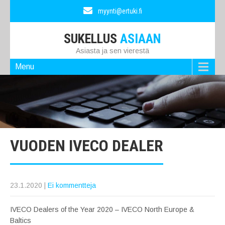
myynti@ertuki.fi
SUKELLUS
ASIAAN
Asiasta ja sen vierestä
Menu
VUODEN IVECO DEALER
23.1.2020
|
Ei kommentteja
IVECO Dealers of the Year 2020 – IVECO North Europe &
Baltics