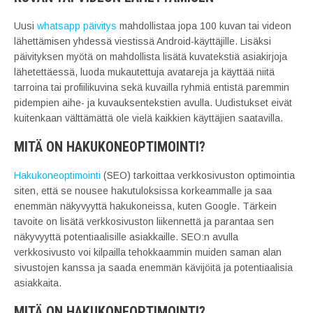
Uusi
whatsapp päivitys
mahdollistaa jopa 100 kuvan tai videon
lähettämisen yhdessä viestissä Android-käyttäjille. Lisäksi
päivityksen myötä on mahdollista lisätä kuvatekstiä asiakirjoja
lähetettäessä, luoda mukautettuja avatareja ja käyttää niitä
tarroina tai profiilikuvina sekä kuvailla ryhmiä entistä paremmin
pidempien aihe- ja kuvauksentekstien avulla. Uudistukset eivät
kuitenkaan välttämättä ole vielä kaikkien käyttäjien saatavilla.
MITÄ ON HAKUKONEOPTIMOINTI?
Hakukoneoptimointi
(SEO) tarkoittaa verkkosivuston optimointia
siten, että se nousee hakutuloksissa korkeammalle ja saa
enemmän näkyvyyttä hakukoneissa, kuten Google. Tärkein
tavoite on lisätä verkkosivuston liikennettä ja parantaa sen
näkyvyyttä potentiaalisille asiakkaille. SEO:n avulla
verkkosivusto voi kilpailla tehokkaammin muiden saman alan
sivustojen kanssa ja saada enemmän kävijöitä ja potentiaalisia
asiakkaita.
MITÄ ON HAKUKONEOPTIMOINTI?