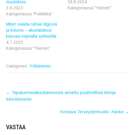
muutoksia
18.8.2024
3.9.2023
Kategoriassa "Yleinen"
Kategoriassa "Politiikka"
Miten saada rahaa digissä
ja kotona – alustatalous
kasvaa nopealla sykkeellä
4.7.2023
Kategoriassa "Yleinen"
Categories:
Yrittäminen
POST
←
Tapaturmavakuuttamisesta annettu puutteellisia tietoja
NAVIGATION
tulorekisteriin
Kestävä Terveydenhuolto -hanke
→
VASTAA