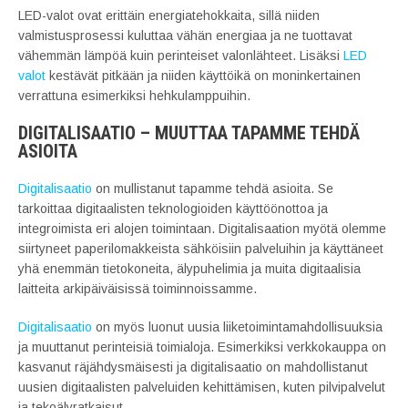
LED-valot ovat erittäin energiatehokkaita, sillä niiden
valmistusprosessi kuluttaa vähän energiaa ja ne tuottavat
vähemmän lämpöä kuin perinteiset valonlähteet. Lisäksi
LED
valot
kestävät pitkään ja niiden käyttöikä on moninkertainen
verrattuna esimerkiksi hehkulamppuihin.
DIGITALISAATIO – MUUTTAA TAPAMME TEHDÄ
ASIOITA
Digitalisaatio
on mullistanut tapamme tehdä asioita. Se
tarkoittaa digitaalisten teknologioiden käyttöönottoa ja
integroimista eri alojen toimintaan. Digitalisaation myötä olemme
siirtyneet paperilomakkeista sähköisiin palveluihin ja käyttäneet
yhä enemmän tietokoneita, älypuhelimia ja muita digitaalisia
laitteita arkipäiväisissä toiminnoissamme.
Digitalisaatio
on myös luonut uusia liiketoimintamahdollisuuksia
ja muuttanut perinteisiä toimialoja. Esimerkiksi verkkokauppa on
kasvanut räjähdysmäisesti ja digitalisaatio on mahdollistanut
uusien digitaalisten palveluiden kehittämisen, kuten pilvipalvelut
ja tekoälyratkaisut.