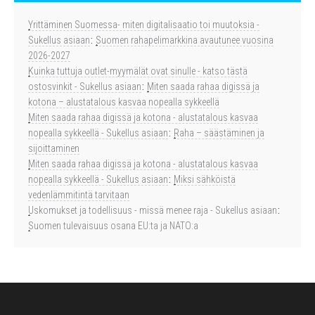
Yrittäminen Suomessa- miten digitalisaatio toi muutoksia -
Sukellus asiaan
:
Suomen rahapelimarkkina avautunee vuosina
2026-2027
Kuinka tuttuja outlet-myymälät ovat sinulle - katso tästä
ostosvinkit - Sukellus asiaan
:
Miten saada rahaa digissä ja
kotona – alustatalous kasvaa nopealla sykkeellä
Miten saada rahaa digissä ja kotona - alustatalous kasvaa
nopealla sykkeellä - Sukellus asiaan
:
Raha – säästäminen ja
sijoittaminen
Miten saada rahaa digissä ja kotona - alustatalous kasvaa
nopealla sykkeellä - Sukellus asiaan
:
Miksi sähköistä
vedenlämmitintä tarvitaan
Uskomukset ja todellisuus - missä menee raja - Sukellus asiaan
:
Suomen tulevaisuus osana EU:ta ja NATO:a