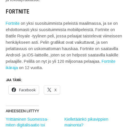
FORTNITE
Fortnite
on yksi suosituimmista peleistä maailmassa, ja se on
ehdottomasti yksi suosituimmista mobiilipeleistä. Fortnite on
Battle Royale -tyylinen peli, jossa pelaajat taistelevat viimeiseen
henkäykseen asti. Pelin grafiikat ovat vaikuttavat, ja sen
pelattavuus on uskomattoman hauskaa. Fortnite on saatavilla
Android- ja iOS-laitteille, joten se on helposti saatavilla kaikille
pelaajille. Pelillä on nyt jo yli 120 miljoonaa pelaajaa.
Fortnite
ikäraja
on 12 vuotta.
JAA TÄMÄ:
Facebook
X
AIHEESEEN LIITTYY
Yrittäminen Suomessa-
Kielletäänkö pikavippien
miten digitalisaatio toi
mainonta?