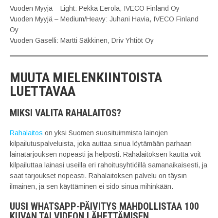
Vuoden Myyjä – Light: Pekka Eerola, IVECO Finland Oy
Vuoden Myyjä – Medium/Heavy: Juhani Havia, IVECO Finland
Oy
Vuoden Gaselli: Martti Säkkinen, Driv Yhtiöt Oy
MUUTA MIELENKIINTOISTA
LUETTAVAA
MIKSI VALITA RAHALAITOS?
Rahalaitos
on yksi Suomen suosituimmista lainojen
kilpailutuspalveluista, joka auttaa sinua löytämään parhaan
lainatarjouksen nopeasti ja helposti. Rahalaitoksen kautta voit
kilpailuttaa lainasi useilla eri rahoitusyhtiöillä samanaikaisesti, ja
saat tarjoukset nopeasti. Rahalaitoksen palvelu on täysin
ilmainen, ja sen käyttäminen ei sido sinua mihinkään.
UUSI WHATSAPP-PÄIVITYS MAHDOLLISTAA 100
KUVAN TAI VIDEON LÄHETTÄMISEN