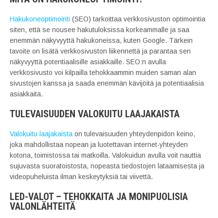
Hakukoneoptimointi
(SEO) tarkoittaa verkkosivuston optimointia
siten, että se nousee hakutuloksissa korkeammalle ja saa
enemmän näkyvyyttä hakukoneissa, kuten Google. Tärkein
tavoite on lisätä verkkosivuston liikennettä ja parantaa sen
näkyvyyttä potentiaalisille asiakkaille. SEO:n avulla
verkkosivusto voi kilpailla tehokkaammin muiden saman alan
sivustojen kanssa ja saada enemmän kävijöitä ja potentiaalisia
asiakkaita.
TULEVAISUUDEN VALOKUITU LAAJAKAISTA
Valokuitu
laajakaista
on tulevaisuuden yhteydenpidon keino,
joka mahdollistaa nopean ja luotettavan internet-yhteyden
kotona, toimistossa tai matkoilla. Valokuidun avulla voit nauttia
sujuvasta suoratoistosta, nopeasta tiedostojen lataamisesta ja
videopuheluista ilman keskeytyksiä tai viivettä.
LED-VALOT – TEHOKKAITA JA MONIPUOLISIA
VALONLÄHTEITÄ