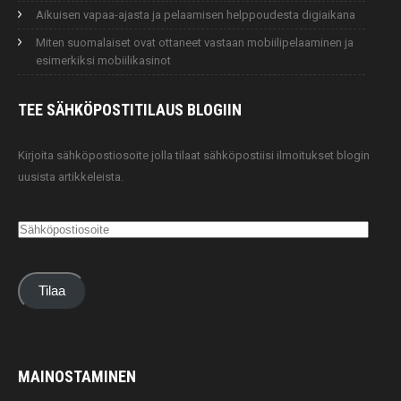
Aikuisen vapaa-ajasta ja pelaamisen helppoudesta digiaikana
Miten suomalaiset ovat ottaneet vastaan mobiilipelaaminen ja
esimerkiksi mobiilikasinot
TEE SÄHKÖPOSTITILAUS
BLOGIIN
Kirjoita sähköpostiosoite jolla tilaat sähköpostiisi ilmoitukset blogin
uusista artikkeleista.
Sähköpostiosoite
Tilaa
MAINOSTAMINEN