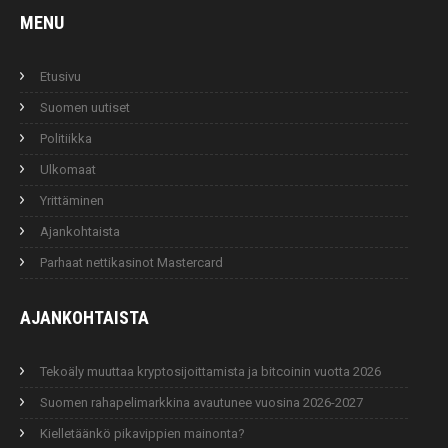
MENU
Etusivu
Suomen uutiset
Politiikka
Ulkomaat
Yrittäminen
Ajankohtaista
Parhaat nettikasinot Mastercard
AJANKOHTAISTA
Tekoäly muuttaa kryptosijoittamista ja bitcoinin vuotta 2026
Suomen rahapelimarkkina avautunee vuosina 2026-2027
Kielletäänkö pikavippien mainonta?