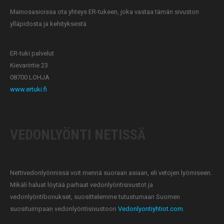
Mainosasioissa ota yhteys ER-tukeen, joka vastaa tämän sivuston
ylläpidosta ja kehityksestä
ER-tuki palvelut
Kievarintie 23
08700 LOHJA
www.ertuki.fi
VEDONLYÖNTI NETISSÄ
Nettivedonlyönnissä voit mennä suoraan asiaan, eli vetojen lyömiseen.
Mikäli haluat löytää parhaat vedonlyöntisivustot ja
vedonlyöntibonukset, suosittelemme tutustumaan Suomen
suosituimpaan vedonlyöntisivustoon
Vedonlyontiyhtiot.com
.