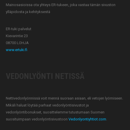
Mainosasioissa ota yhteys ER-tukeen, joka vastaa tämän sivuston
ylläpidosta ja kehityksestä
ER-tuki palvelut
Kievarintie 23
08700 LOHJA
www.ertuki.fi
VEDONLYÖNTI NETISSÄ
Nettivedonlyönnissä voit mennä suoraan asiaan, eli vetojen lyömiseen.
Mikäli haluat löytää parhaat vedonlyöntisivustot ja
vedonlyöntibonukset, suosittelemme tutustumaan Suomen
suosituimpaan vedonlyöntisivustoon
Vedonlyontiyhtiot.com
.