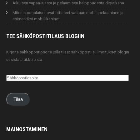
Aikuisen vapaa-ajasta ja pelaamisen helppoudesta digiaikana
Miten suomalaiset ovat ottaneet vastaan mobiilipelaaminen ja
esimerkiksi mobiilikasinot
TEE SÄHKÖPOSTITILAUS
BLOGIIN
Kirjoita sähköpostiosoite jolla tilaat sähköpostiisi ilmoitukset blogin
uusista artikkeleista.
Sähköpostiosoite
Tilaa
MAINOSTAMINEN