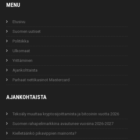
MENU
Etusivu
Suomen uutiset
Politiikka
Ulkomaat
Yrittäminen
Ajankohtaista
Parhaat nettikasinot Mastercard
AJANKOHTAISTA
Tekoäly muuttaa kryptosijoittamista ja bitcoinin vuotta 2026
Suomen rahapelimarkkina avautunee vuosina 2026-2027
Kielletäänkö pikavippien mainonta?