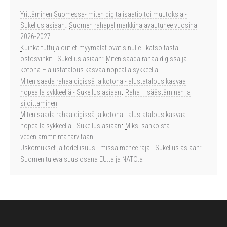
Yrittäminen Suomessa- miten digitalisaatio toi muutoksia -
Sukellus asiaan
:
Suomen rahapelimarkkina avautunee vuosina
2026-2027
Kuinka tuttuja outlet-myymälät ovat sinulle - katso tästä
ostosvinkit - Sukellus asiaan
:
Miten saada rahaa digissä ja
kotona – alustatalous kasvaa nopealla sykkeellä
Miten saada rahaa digissä ja kotona - alustatalous kasvaa
nopealla sykkeellä - Sukellus asiaan
:
Raha – säästäminen ja
sijoittaminen
Miten saada rahaa digissä ja kotona - alustatalous kasvaa
nopealla sykkeellä - Sukellus asiaan
:
Miksi sähköistä
vedenlämmitintä tarvitaan
Uskomukset ja todellisuus - missä menee raja - Sukellus asiaan
:
Suomen tulevaisuus osana EU:ta ja NATO:a