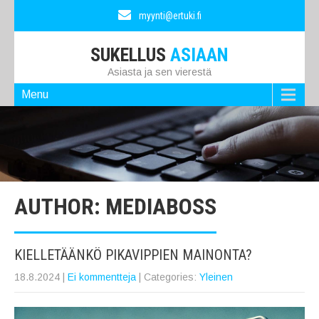
myynti@ertuki.fi
SUKELLUS
ASIAAN
Asiasta ja sen vierestä
Menu
AUTHOR:
MEDIABOSS
KIELLETÄÄNKÖ PIKAVIPPIEN MAINONTA?
18.8.2024
|
Ei kommentteja
| Categories:
Yleinen