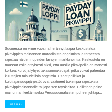
Suomessa on viime vuosina herännyt laajaa keskustelua
pikavippien mainonnan moraalisista ongelmista ja tarpeesta
rajoittaa näiden nopeiden lainojen markkinointia. Keskustelu on
noussut esiin erityisesti siksi, että uusilla pikavipeillä on monesti
korkeat korot ja lyhyet takaisinmaksuajat, jotka voivat pahentaa
kuluttajien taloudellisia ongelmia. Useat poliitikot ja
kuluttajansuojajärjestöt ovat vaatineet tiukempia rajoituksia
pikavippimainonnalle tai jopa sen täyskieltoa. Poliittinen paine
mainonnan kieltämiseksi Perussuomalaisten puheenjohtaja…
Lue lisää ›