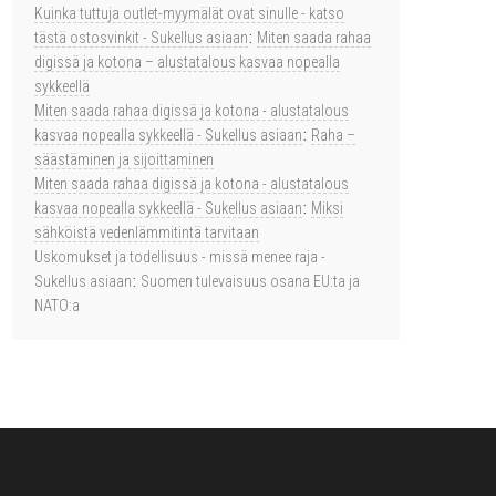
Kuinka tuttuja outlet-myymälät ovat sinulle - katso
tästä ostosvinkit - Sukellus asiaan
:
Miten saada rahaa
digissä ja kotona – alustatalous kasvaa nopealla
sykkeellä
Miten saada rahaa digissä ja kotona - alustatalous
kasvaa nopealla sykkeellä - Sukellus asiaan
:
Raha –
säästäminen ja sijoittaminen
Miten saada rahaa digissä ja kotona - alustatalous
kasvaa nopealla sykkeellä - Sukellus asiaan
:
Miksi
sähköistä vedenlämmitintä tarvitaan
Uskomukset ja todellisuus - missä menee raja -
Sukellus asiaan
:
Suomen tulevaisuus osana EU:ta ja
NATO:a