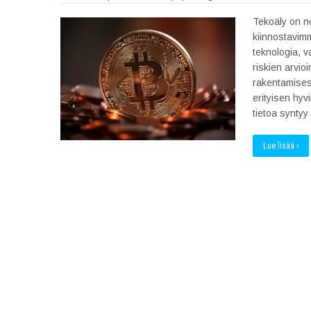
Tekoäly on n
kiinnostavimm
teknologia, v
riskien arvio
rakentamises
erityisen hy
tietoa syntyy 
Lue lisää ›