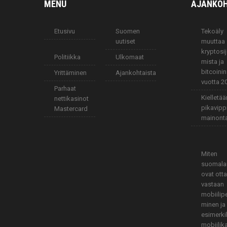
MENU
AJANKOH
Etusivu
Suomen
Tekoäly
uutiset
muuttaa
kryptosij
Politiikka
Ulkomaat
mista ja
bitcoinin
Yrittäminen
Ajankohtaista
vuotta 2
Parhaat
Kielletä
nettikasinot
pikavipp
Mastercard
mainont
Miten
suomala
ovat ott
vastaan
mobiilip
minen ja
esimerki
mobiilik