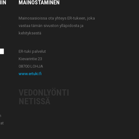
IIN
MAINOSTAMINEN
Mainosasioissa ota yhteys ER-tukeen, joka
a
vastaa tämän sivuston ylläpidosta ja
kehityksestä
ER-tuki palvelut
Kievarintie 23
08700 LOHJA
www.ertuki.fi
VEDONLYÖNTI
NETISSÄ
n
uat