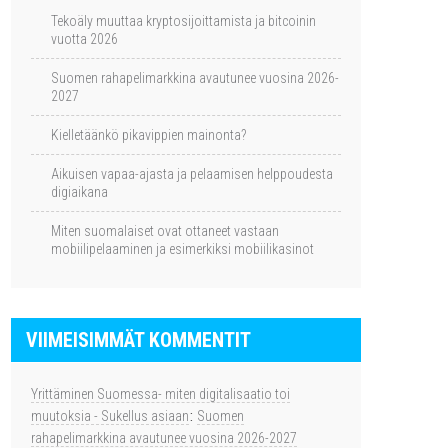
Tekoäly muuttaa kryptosijoittamista ja bitcoinin
vuotta 2026
Suomen rahapelimarkkina avautunee vuosina 2026-
2027
Kielletäänkö pikavippien mainonta?
Aikuisen vapaa-ajasta ja pelaamisen helppoudesta
digiaikana
Miten suomalaiset ovat ottaneet vastaan
mobiilipelaaminen ja esimerkiksi mobiilikasinot
VIIMEISIMMÄT KOMMENTIT
Yrittäminen Suomessa- miten digitalisaatio toi
muutoksia - Sukellus asiaan
:
Suomen
rahapelimarkkina avautunee vuosina 2026-2027