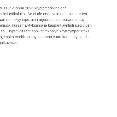
oussut vuonna 2026 kryptomarkkinoiden
aksi työkaluksi. Se ei ole enää vain taustalla toimiva
aan se näkyy sijoittajan arjessa uutisseurannassa,
innissa, kurssihälytyksissä ja kaupankäyntistrategioiden
sa. Kryptovaluutat sopivat tekoälyn käyttöympäristöksi
vin, koska markkina käy kauppaa vuorokauden ympäri ja
jatkuvasti.