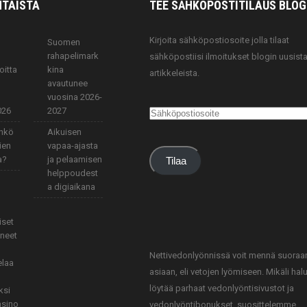
TAISTA
TEE SÄHKÖPOSTITILAUS BLOG
Kirjoita sähköpostiosoite jolla tilaat
Suomen
rahapelimark
sähköpostiisi ilmoitukset blogin uusist
oitta
kina
artikkeleista.
avautunee
vuosina 2026-
026
2027
Sähköpostiosoite
änkö
Aikuisen
ien
vapaa-ajasta
a?
ja pelaamisen
Tilaa
helppoudest
a digiaikana
iset
aneet
Nettivedonlyönnissä voit mennä suoraa
elaa
asiaan, eli vetojen lyömiseen. Mikäli hal
löytää parhaat vedonlyöntisivustot ja
ksi
asino
vedonlyöntibonukset, suosittelemme