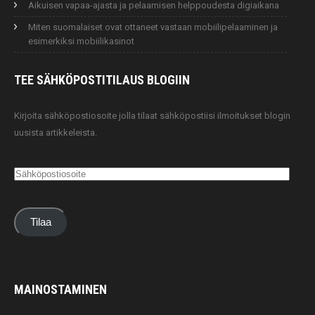
Aikuisen vapaa-ajasta ja pelaamisen helppoudesta digiaikana
Miten suomalaiset ovat ottaneet vastaan mobiilipelaaminen ja
esimerkiksi mobiilikasinot
TEE SÄHKÖPOSTITILAUS
BLOGIIN
Kirjoita sähköpostiosoite jolla tilaat sähköpostiisi ilmoitukset blogin
uusista artikkeleista.
Sähköpostiosoite
Tilaa
MAINOSTAMINEN