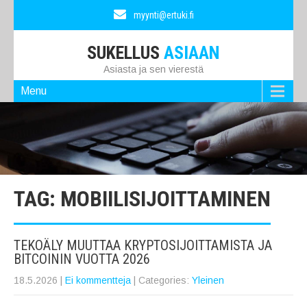
myynti@ertuki.fi
SUKELLUS
ASIAAN
Asiasta ja sen vierestä
Menu
TAG: MOBIILISIJOITTAMINEN
TEKOÄLY MUUTTAA KRYPTOSIJOITTAMISTA JA
BITCOININ VUOTTA 2026
18.5.2026
|
Ei kommentteja
| Categories:
Yleinen