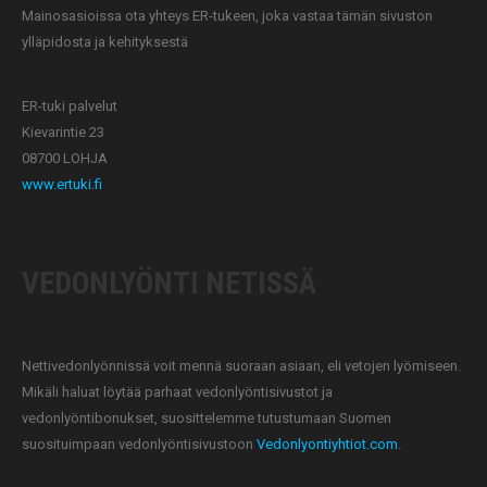
Mainosasioissa ota yhteys ER-tukeen, joka vastaa tämän sivuston
ylläpidosta ja kehityksestä
ER-tuki palvelut
Kievarintie 23
08700 LOHJA
www.ertuki.fi
VEDONLYÖNTI NETISSÄ
Nettivedonlyönnissä voit mennä suoraan asiaan, eli vetojen lyömiseen.
Mikäli haluat löytää parhaat vedonlyöntisivustot ja
vedonlyöntibonukset, suosittelemme tutustumaan Suomen
suosituimpaan vedonlyöntisivustoon
Vedonlyontiyhtiot.com
.