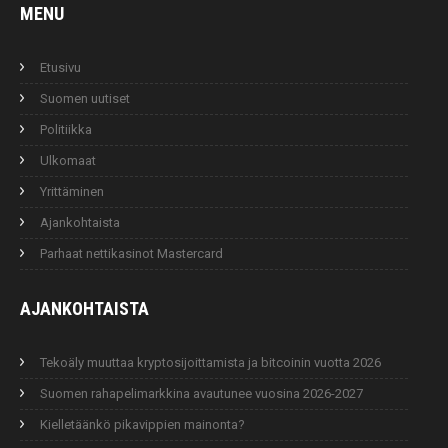
MENU
Etusivu
Suomen uutiset
Politiikka
Ulkomaat
Yrittäminen
Ajankohtaista
Parhaat nettikasinot Mastercard
AJANKOHTAISTA
Tekoäly muuttaa kryptosijoittamista ja bitcoinin vuotta 2026
Suomen rahapelimarkkina avautunee vuosina 2026-2027
Kielletäänkö pikavippien mainonta?