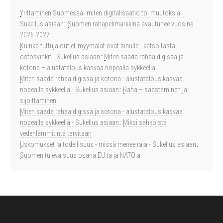
Yrittäminen Suomessa- miten digitalisaatio toi muutoksia -
Sukellus asiaan
:
Suomen rahapelimarkkina avautunee vuosina
2026-2027
Kuinka tuttuja outlet-myymälät ovat sinulle - katso tästä
ostosvinkit - Sukellus asiaan
:
Miten saada rahaa digissä ja
kotona – alustatalous kasvaa nopealla sykkeellä
Miten saada rahaa digissä ja kotona - alustatalous kasvaa
nopealla sykkeellä - Sukellus asiaan
:
Raha – säästäminen ja
sijoittaminen
Miten saada rahaa digissä ja kotona - alustatalous kasvaa
nopealla sykkeellä - Sukellus asiaan
:
Miksi sähköistä
vedenlämmitintä tarvitaan
Uskomukset ja todellisuus - missä menee raja - Sukellus asiaan
:
Suomen tulevaisuus osana EU:ta ja NATO:a