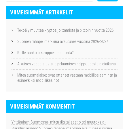
VIIMEISIMMÄT ARTIKKELIT
Tekoäly muuttaa kryptosijoittamista ja bitcoinin vuotta 2026
Suomen rahapelimarkkina avautunee vuosina 2026-2027
Kielletäänkö pikavippien mainonta?
Aikuisen vapaa-ajasta ja pelaamisen helppoudesta digiaikana
Miten suomalaiset ovat ottaneet vastaan mobiilipelaaminen ja
esimerkiksi mobiilikasinot
VIIMEISIMMÄT KOMMENTIT
Yrittäminen Suomessa- miten digitalisaatio toi muutoksia -
Sukellus asiaan
:
Suomen rahapelimarkkina avautunee vuosina