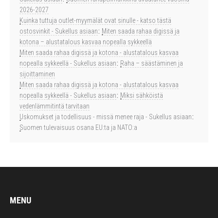
2026-2027
Kuinka tuttuja outlet-myymälät ovat sinulle - katso tästä
ostosvinkit - Sukellus asiaan
:
Miten saada rahaa digissä ja
kotona – alustatalous kasvaa nopealla sykkeellä
Miten saada rahaa digissä ja kotona - alustatalous kasvaa
nopealla sykkeellä - Sukellus asiaan
:
Raha – säästäminen ja
sijoittaminen
Miten saada rahaa digissä ja kotona - alustatalous kasvaa
nopealla sykkeellä - Sukellus asiaan
:
Miksi sähköistä
vedenlämmitintä tarvitaan
Uskomukset ja todellisuus - missä menee raja - Sukellus asiaan
:
Suomen tulevaisuus osana EU:ta ja NATO:a
MENU