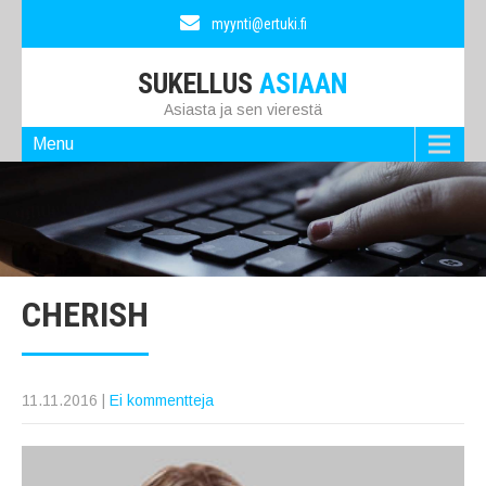
myynti@ertuki.fi
SUKELLUS
ASIAAN
Asiasta ja sen vierestä
Menu
CHERISH
11.11.2016
|
Ei kommentteja