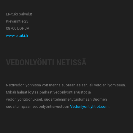
ER-tuki palvelut
Kievarintie 23
08700 LOHJA
www.ertuki.fi
VEDONLYÖNTI NETISSÄ
Nettivedonlyönnissä voit mennä suoraan asiaan, eli vetojen lyömiseen.
Mikäli haluat löytää parhaat vedonlyöntisivustot ja
vedonlyöntibonukset, suosittelemme tutustumaan Suomen
suosituimpaan vedonlyöntisivustoon
Vedonlyontiyhtiot.com
.