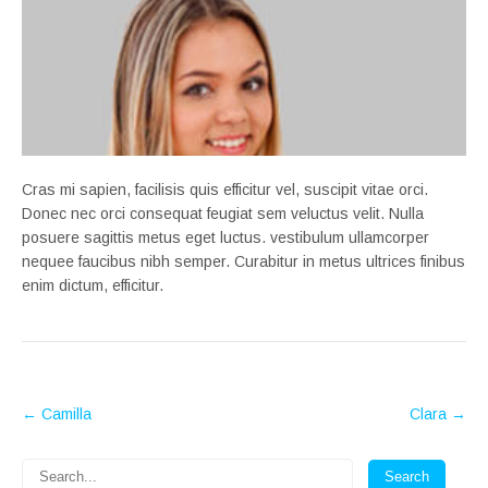
Cras mi sapien, facilisis quis efficitur vel, suscipit vitae orci.
Donec nec orci consequat feugiat sem veluctus velit. Nulla
posuere sagittis metus eget luctus. vestibulum ullamcorper
nequee faucibus nibh semper. Curabitur in metus ultrices finibus
enim dictum, efficitur.
POST
←
Camilla
Clara
→
NAVIGATION