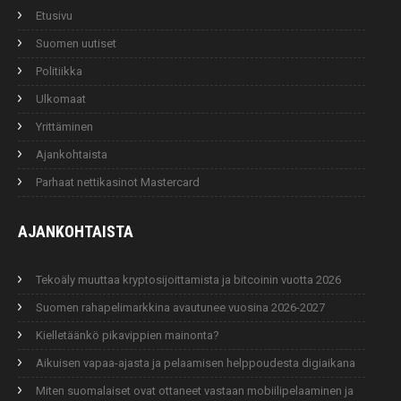
Etusivu
Suomen uutiset
Politiikka
Ulkomaat
Yrittäminen
Ajankohtaista
Parhaat nettikasinot Mastercard
AJANKOHTAISTA
Tekoäly muuttaa kryptosijoittamista ja bitcoinin vuotta 2026
Suomen rahapelimarkkina avautunee vuosina 2026-2027
Kielletäänkö pikavippien mainonta?
Aikuisen vapaa-ajasta ja pelaamisen helppoudesta digiaikana
Miten suomalaiset ovat ottaneet vastaan mobiilipelaaminen ja