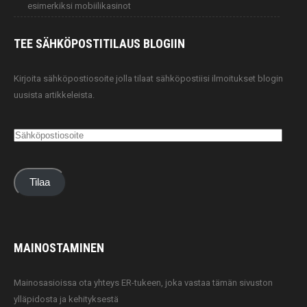
esimerkiksi mobiilikasinot
TEE SÄHKÖPOSTITILAUS
BLOGIIN
Kirjoita sähköpostiosoite jolla tilaat sähköpostiisi ilmoitukset blogin
uusista artikkeleista.
Sähköpostiosoite
Tilaa
MAINOSTAMINEN
Mainosasioissa ota yhteys ER-tukeen, joka vastaa tämän sivuston
ylläpidosta ja kehityksestä